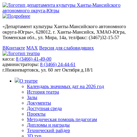
«
Департамент культуры Ханты-Мансийского автономного
округа-Югры
», 628012, г. Ханты-Мансийск, ХМАО-Югра,
Тюменская обл., ул. Мира, 14а, тел/факс: (3467)32-15-57
ВКонтакте
MAX
Версия для слабовидящих
касса:
8 (3466) 41-49-00
администраторы:
8 (3466) 24-44-61
г.Нижневартовск,
ул. 60 лет Октября д.18/1
О театре
Календарь значимых дат на 2026 год
История театра
Залы
Документы
Доступная среда
Проекты
Методическая помощь педагогам
Дипломы и награды
Технический райдер
3D тур