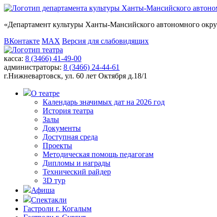
«
Департамент культуры Ханты-Мансийского автономного окр
ВКонтакте
MAX
Версия для слабовидящих
касса:
8 (3466) 41-49-00
администраторы:
8 (3466) 24-44-61
г.Нижневартовск,
ул. 60 лет Октября д.18/1
О театре
Календарь значимых дат на 2026 год
История театра
Залы
Документы
Доступная среда
Проекты
Методическая помощь педагогам
Дипломы и награды
Технический райдер
3D тур
Афиша
Спектакли
Гастроли г. Когалым