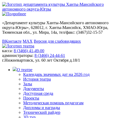
«
Департамент культуры Ханты-Мансийского автономного
округа-Югры
», 628012, г. Ханты-Мансийск, ХМАО-Югра,
Тюменская обл., ул. Мира, 14а, тел/факс: (3467)32-15-57
ВКонтакте
MAX
Версия для слабовидящих
касса:
8 (3466) 41-49-00
администраторы:
8 (3466) 24-44-61
г.Нижневартовск,
ул. 60 лет Октября д.18/1
О театре
Календарь значимых дат на 2026 год
История театра
Залы
Документы
Доступная среда
Проекты
Методическая помощь педагогам
Дипломы и награды
Технический райдер
3D тур