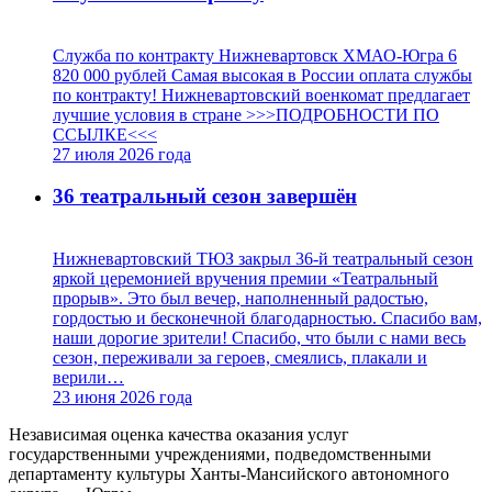
Служба по контракту Нижневартовск ХМАО-Югра 6
820 000 рублей Самая высокая в России оплата службы
по контракту! Нижневартовский военкомат предлагает
лучшие условия в стране >>>ПОДРОБНОСТИ ПО
ССЫЛКЕ<<<
27 июля 2026
года
36 театральный сезон завершён
Нижневартовский ТЮЗ закрыл 36-й театральный сезон
яркой церемонией вручения премии «Театральный
прорыв». Это был вечер, наполненный радостью,
гордостью и бесконечной благодарностью. Спасибо вам,
наши дорогие зрители! Спасибо, что были с нами весь
сезон, переживали за героев, смеялись, плакали и
верили…
23 июня 2026
года
Независимая оценка качества оказания услуг
государственными учреждениями, подведомственными
департаменту культуры Ханты-Мансийского автономного