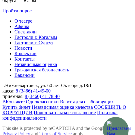
округа — Югры
Пройти опрос
О театре
Афиша
Спектакли
Гастроли г. Когалым
Гастроли г. Сургут
Новости
Коллектив
Контакты
Независимая оценка
Гражданская безопасность
Вакансии
г.Нижневартовск,
ул. 60 лет Октября д.18/1
касса:
8 (3466) 41-49-00
приемная:
8 (3466) 41-78-40
ВКонтакте
Одноклассники
Версия для слабовидящих
Купить билет
Независимая оценка качества
СООБЩИТЬ О
КОРРУПЦИИ
Пользовательское соглашение
Политика
конфиденциальности
This site is protected by reCAPTCHA and the Google
Privacy Policy
and
Terms of Service
apply.