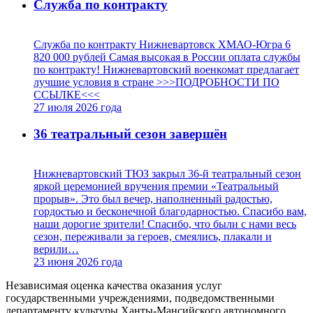
Служба по контракту
Служба по контракту Нижневартовск ХМАО-Югра 6
820 000 рублей Самая высокая в России оплата службы
по контракту! Нижневартовский военкомат предлагает
лучшие условия в стране >>>ПОДРОБНОСТИ ПО
ССЫЛКЕ<<<
27 июля 2026
года
36 театральный сезон завершён
Нижневартовский ТЮЗ закрыл 36-й театральный сезон
яркой церемонией вручения премии «Театральный
прорыв». Это был вечер, наполненный радостью,
гордостью и бесконечной благодарностью. Спасибо вам,
наши дорогие зрители! Спасибо, что были с нами весь
сезон, переживали за героев, смеялись, плакали и
верили…
23 июня 2026
года
Независимая оценка качества оказания услуг
государственными учреждениями, подведомственными
департаменту культуры Ханты-Мансийского автономного