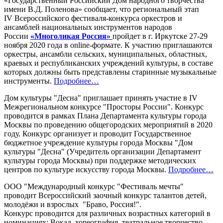
«Государственный Российский Дом народного творчества
имени В.Д. Поленова» сообщает, что региональный этап
IV Всероссийского фестиваля-конкурса оркестров и
ансамблей национальных инструментов народов
России
«Многоликая Россия»
пройдет в г. Иркутске 27-29
ноября 2020 года в online-формате. К участию приглашаются
оркестры, ансамбли сельских, муниципальных, областных,
краевых и республиканских учреждений культуры, в составе
которых должны быть представлены старинные музыкальные
инструменты.
Подробнее…
Дом культуры "Десна" приглашает принять участие в IV
Межрегиональном конкурсе "Просторы России". Конкурс
проводится в рамках Плана Департамента культуры города
Москвы по проведению общегородских мероприятий в 2020
году. Конкурс организует и проводит Государственное
бюджетное учреждение культуры города Москвы "Дом
культуры "Десна" (Учредитель организации Департамент
культуры города Москвы) при поддержке методических
центров по культуре искусству города Москвы.
Подробнее…
ООО "Международный конкурс "Фестиваль мечты"
проводит Всероссийский заочный конкурс талантов детей,
молодёжи и взрослых "Браво, Россия!".
Конкурс проводится для различных возрастных категорий в
номинациях: Вокал, хореография, театральное творчество,