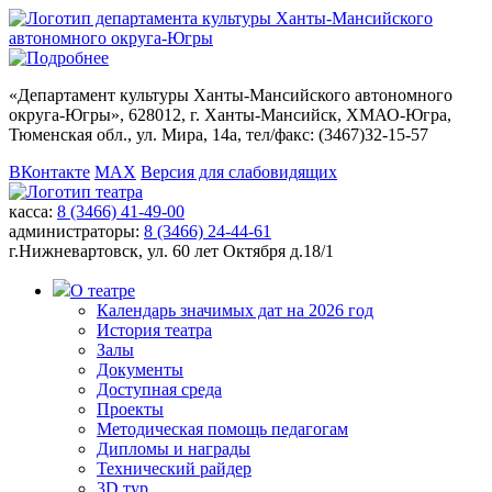
«
Департамент культуры Ханты-Мансийского автономного
округа-Югры
», 628012, г. Ханты-Мансийск, ХМАО-Югра,
Тюменская обл., ул. Мира, 14а, тел/факс: (3467)32-15-57
ВКонтакте
MAX
Версия для слабовидящих
касса:
8 (3466) 41-49-00
администраторы:
8 (3466) 24-44-61
г.Нижневартовск,
ул. 60 лет Октября д.18/1
О театре
Календарь значимых дат на 2026 год
История театра
Залы
Документы
Доступная среда
Проекты
Методическая помощь педагогам
Дипломы и награды
Технический райдер
3D тур