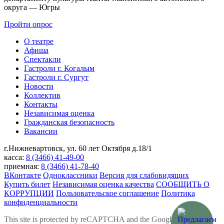
округа — Югры
Пройти опрос
О театре
Афиша
Спектакли
Гастроли г. Когалым
Гастроли г. Сургут
Новости
Коллектив
Контакты
Независимая оценка
Гражданская безопасность
Вакансии
г.Нижневартовск,
ул. 60 лет Октября д.18/1
касса:
8 (3466) 41-49-00
приемная:
8 (3466) 41-78-40
ВКонтакте
Одноклассники
Версия для слабовидящих
Купить билет
Независимая оценка качества
СООБЩИТЬ О
КОРРУПЦИИ
Пользовательское соглашение
Политика
конфиденциальности
This site is protected by reCAPTCHA and the Google