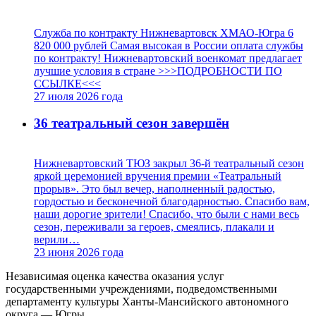
Служба по контракту Нижневартовск ХМАО-Югра 6
820 000 рублей Самая высокая в России оплата службы
по контракту! Нижневартовский военкомат предлагает
лучшие условия в стране >>>ПОДРОБНОСТИ ПО
ССЫЛКЕ<<<
27 июля 2026
года
36 театральный сезон завершён
Нижневартовский ТЮЗ закрыл 36-й театральный сезон
яркой церемонией вручения премии «Театральный
прорыв». Это был вечер, наполненный радостью,
гордостью и бесконечной благодарностью. Спасибо вам,
наши дорогие зрители! Спасибо, что были с нами весь
сезон, переживали за героев, смеялись, плакали и
верили…
23 июня 2026
года
Независимая оценка качества оказания услуг
государственными учреждениями, подведомственными
департаменту культуры Ханты-Мансийского автономного
округа — Югры