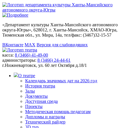
«
Департамент культуры Ханты-Мансийского автономного
округа-Югры
», 628012, г. Ханты-Мансийск, ХМАО-Югра,
Тюменская обл., ул. Мира, 14а, тел/факс: (3467)32-15-57
ВКонтакте
MAX
Версия для слабовидящих
касса:
8 (3466) 41-49-00
администраторы:
8 (3466) 24-44-61
г.Нижневартовск,
ул. 60 лет Октября д.18/1
О театре
Календарь значимых дат на 2026 год
История театра
Залы
Документы
Доступная среда
Проекты
Методическая помощь педагогам
Дипломы и награды
Технический райдер
3D тур