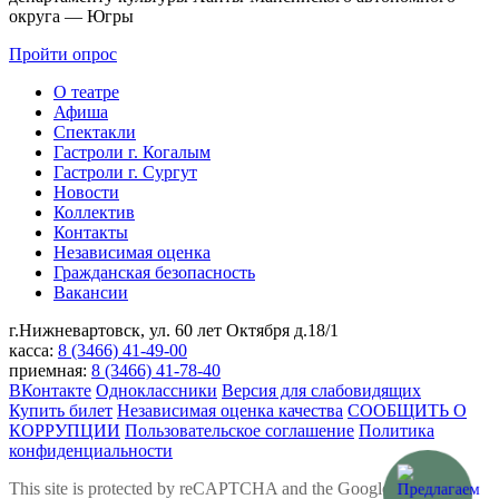
округа — Югры
Пройти опрос
О театре
Афиша
Спектакли
Гастроли г. Когалым
Гастроли г. Сургут
Новости
Коллектив
Контакты
Независимая оценка
Гражданская безопасность
Вакансии
г.Нижневартовск,
ул. 60 лет Октября д.18/1
касса:
8 (3466) 41-49-00
приемная:
8 (3466) 41-78-40
ВКонтакте
Одноклассники
Версия для слабовидящих
Купить билет
Независимая оценка качества
СООБЩИТЬ О
КОРРУПЦИИ
Пользовательское соглашение
Политика
конфиденциальности
This site is protected by reCAPTCHA and the Google