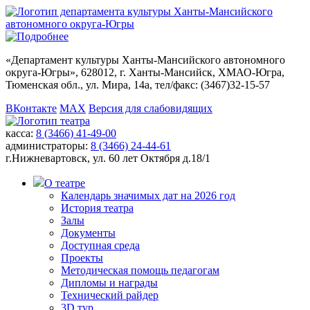
«
Департамент культуры Ханты-Мансийского автономного
округа-Югры
», 628012, г. Ханты-Мансийск, ХМАО-Югра,
Тюменская обл., ул. Мира, 14а, тел/факс: (3467)32-15-57
ВКонтакте
MAX
Версия для слабовидящих
касса:
8 (3466) 41-49-00
администраторы:
8 (3466) 24-44-61
г.Нижневартовск,
ул. 60 лет Октября д.18/1
О театре
Календарь значимых дат на 2026 год
История театра
Залы
Документы
Доступная среда
Проекты
Методическая помощь педагогам
Дипломы и награды
Технический райдер
3D тур