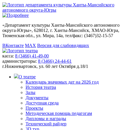
«
Департамент культуры Ханты-Мансийского автономного
округа-Югры
», 628012, г. Ханты-Мансийск, ХМАО-Югра,
Тюменская обл., ул. Мира, 14а, тел/факс: (3467)32-15-57
ВКонтакте
MAX
Версия для слабовидящих
касса:
8 (3466) 41-49-00
администраторы:
8 (3466) 24-44-61
г.Нижневартовск,
ул. 60 лет Октября д.18/1
О театре
Календарь значимых дат на 2026 год
История театра
Залы
Документы
Доступная среда
Проекты
Методическая помощь педагогам
Дипломы и награды
Технический райдер
3D тур