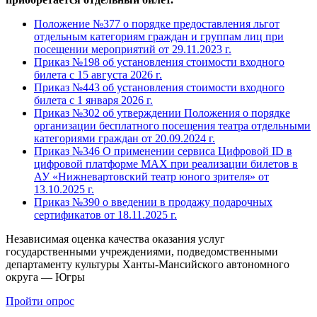
Положение №377 о порядке предоставления льгот
отдельным категориям граждан и группам лиц при
посещении мероприятий от 29.11.2023 г.
Приказ №198 об установления стоимости входного
билета с 15 августа 2026 г.
Приказ №443 об установления стоимости входного
билета с 1 января 2026 г.
Приказ №302 об утверждении Положения о порядке
организации бесплатного посещения театра отдельными
категориями граждан от 20.09.2024 г.
Приказ №346 О применении сервиса Цифровой ID в
цифровой платформе МАХ при реализации билетов в
АУ «Нижневартовский театр юного зрителя» от
13.10.2025 г.
Приказ №390 о введении в продажу подарочных
сертификатов от 18.11.2025 г.
Независимая оценка качества оказания услуг
государственными учреждениями, подведомственными
департаменту культуры Ханты-Мансийского автономного
округа — Югры
Пройти опрос