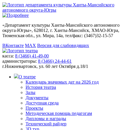
«
Департамент культуры Ханты-Мансийского автономного
округа-Югры
», 628012, г. Ханты-Мансийск, ХМАО-Югра,
Тюменская обл., ул. Мира, 14а, тел/факс: (3467)32-15-57
ВКонтакте
MAX
Версия для слабовидящих
касса:
8 (3466) 41-49-00
администраторы:
8 (3466) 24-44-61
г.Нижневартовск,
ул. 60 лет Октября д.18/1
О театре
Календарь значимых дат на 2026 год
История театра
Залы
Документы
Доступная среда
Проекты
Методическая помощь педагогам
Дипломы и награды
Технический райдер
3D тур