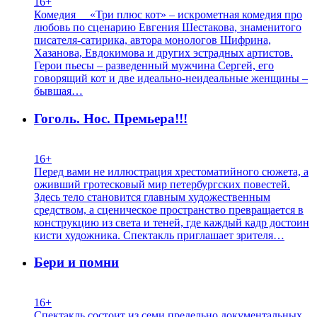
16+
Комедия «Три плюс кот» – искрометная комедия про
любовь по сценарию Евгения Шестакова, знаменитого
писателя-сатирика, автора монологов Шифрина,
Хазанова, Евдокимова и других эстрадных артистов.
Герои пьесы – разведенный мужчина Сергей, его
говорящий кот и две идеально-неидеальные женщины –
бывшая…
Гоголь. Нос. Премьера!!!
16+
Перед вами не иллюстрация хрестоматийного сюжета, а
оживший гротесковый мир петербургских повестей.
Здесь тело становится главным художественным
средством, а сценическое пространство превращается в
конструкцию из света и теней, где каждый кадр достоин
кисти художника. Спектакль приглашает зрителя…
Бери и помни
16+
Спектакль состоит из семи предельно документальных