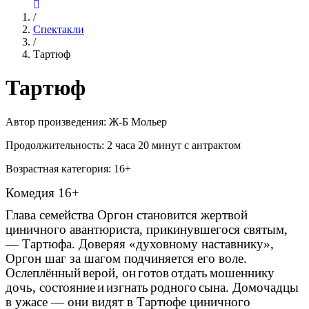
/
Спектакли
/
Тартюф
Тартюф
Автор произведения:
Ж-Б Мольер
Продолжительность:
2 часа 20 минут с антрактом
Возрастная категория:
16+
Комедия 16+
Глава семейства Оргон становится жертвой
циничного авантюриста, прикинувшегося святым,
— Тартюфа. Доверяя «духовному наставнику»,
Оргон шаг за шагом подчиняется его воле.
Ослепл
ё
нный
верой
,
он
готов
отдать
мошеннику
дочь
,
состояние
и
изгнать
родного
сына
. Домочадцы
в ужасе — они видят в Тартюфе циничного