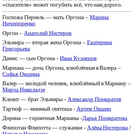
«спасителя» может погубить вс
ё
,
что
нам
дорого
.
Госпожа Пернель — мать Оргона –
Марина
Ничипоренко
Оргон –
Анатолий Нестеров
Эльмира — вторая жена Оргона –
Екатерина
Григорьева
Дамис — сын Оргона -
Иван Кузнецов
Мариана — дочь Оргона, влюбл
ё
нная
в
Валера
–
Софья
Окшина
Валер — молодой человек, влюбл
ё
нный
в
Мариану
–
Мирза
Николадзе
Клеант — брат Эльмиры -
Александр Понкратов
Тартюф — мнимый святоша -
А
ртем Окшин
Дорина — горничная Марианы -
Дарья Понкратова
Флипотаи Флипотта — служанки -
Ал
ёна
Нестерова
/
Наталья Наумович