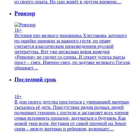
из своего опыта. Но сын живёт в другом времени…
Ревизор
16+
История про мелкого чиновника Хлестакова, которого
по ошибке приняли за важного гостя, по праву
считается классическим произведением русской
литературы. Вот уже несколько веков комедия
«Ревизор» не сходит со сцены. И секрет успеха пьесы
прост – смех. Именно смех, по задумке великого Гоголя,
обнажает…
Последний срок
16+
В дом своего детства проститься с умирающей матерью
съехались её дети. Присутствие рядом родных людей
поднимает героиню с постели и заставляет всех членов
семьи вспомнить прошлое, задуматься о будущем. Как
немой укор всем, бегущим от самой прочной на Земле
связи – между матерью и ребенком, возникает…