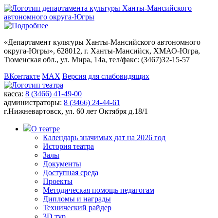
«
Департамент культуры Ханты-Мансийского автономного
округа-Югры
», 628012, г. Ханты-Мансийск, ХМАО-Югра,
Тюменская обл., ул. Мира, 14а, тел/факс: (3467)32-15-57
ВКонтакте
MAX
Версия для слабовидящих
касса:
8 (3466) 41-49-00
администраторы:
8 (3466) 24-44-61
г.Нижневартовск,
ул. 60 лет Октября д.18/1
О театре
Календарь значимых дат на 2026 год
История театра
Залы
Документы
Доступная среда
Проекты
Методическая помощь педагогам
Дипломы и награды
Технический райдер
3D тур