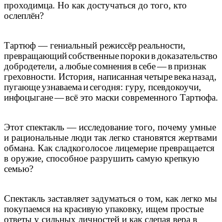
проходимца. Но как достучаться до того, кто
ослепл
ё
н
?
Тартюф — гениальный режисс
ё
р
реальности
,
превращающий
собственные
пороки
в
доказательство
добродетели
,
а
любые
сомнения
в
себе
—
в
признак
греховности
.
История
,
написанная
четыре
века
назад
,
пугающе
узнаваема
и
сегодня
:
гуру
,
псевдокоучи
,
инфоцыгане
—
вс
ё
это маски современного Тартюфа.
Этот спектакль — исследование того, почему умные
и рациональные люди так легко становятся жертвами
обмана. Как сладкоголосое лицемерие превращается
в оружие, способное разрушить самую крепкую
семью?
Спектакль заставляет задуматься о том, как легко мы
покупаемся на красивую упаковку, ищем простые
ответы у сильных личностей и как слепая вера в