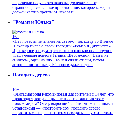
«кроличью нору» - это «жизнь», увлекательное,
страшное, рискованное приключение, которое каждый
должен честно пройти от начала и…
"Роман и Юлька"
16+
«Нет повести печальнее на свете», - так когда-то Вильям
Шекспир писал о своей трагедии «Ромео и Джульетта».
И, наверное, не думал, сколько отголосков она получит.
Нашумевшая повесть Галины Щербаковой «Вам и не
снилось», один из них. По ней сняли фильм, потом
автор написала пьесу. Её героев даже зовут…
Посадить дерево
16+
Фантасмагория Рекомендован для зрителей с 14 лет. Что
происходит, когда старые ценности сталкиваются с
новым миром? Отец, выросший с чёткими жизненными
установками — «построить дом, посадить дерево,
вырастить сына», — пытается передать сыну хоть что-то