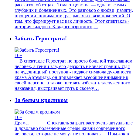
рассказов об отцах. Тема отцовства — одна из самых
глубоких и болезненных. Это разговор о любви, памяти,
прощении, понимании, разрывах и связи поколений. О
том, что формирует нас как личность. Этот спектакль -
история каждого. Каждого взрослого,…
Забыть Герострата!
16+
В спектакле Герострат не просто больной тщеславием
человек, а гений зла, его дерзость не знает границ. Идя
на чудовищный поступок - поджог символа духовности
храма Артемиды, он привлекает всеобщее внимание к
своей персоне, а также пытаясь избежать заслуженного
наказания, выстраивает путь к своему…
За белым кроликом
16+
Драма. Спектакль затрагивает очень актуальные
и довольно болезненные сферы жизни современного
человека, которые не могут не волновать. Прыжок в