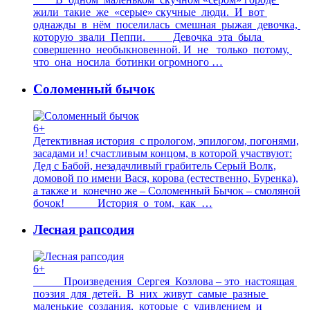
жили такие же «серые» скучные люди. И вот
однажды в нём поселилась смешная рыжая девочка,
которую звали Пеппи. Девочка эта была
совершенно необыкновенной. И не только потому,
что она носила ботинки огромного …
Соломенный бычок
6+
Детективная история с прологом, эпилогом, погонями,
засадами и! счастливым концом, в которой участвуют:
Дед с Бабой, незадачливый грабитель Серый Волк,
домовой по имени Вася, корова (естественно, Буренка),
а также и конечно же – Соломенный Бычок – смоляной
бочок! История о том, как …
Лесная рапсодия
6+
Произведения Сергея Козлова – это настоящая
поэзия для детей. В них живут самые разные
маленькие создания, которые с удивлением и