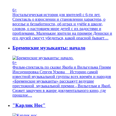
6+
Ностальгическая история для зрителей с 6-ти лет.
Спектакль о взрослении и становлении характера, о
веселье и беззаботности, об играх и учёбе в школе,
словом, о настоящем мире детей с их радостями и
проблемами. Маленькие зрители на примере Дениски и
его друзей смогут убедиться, какой опасной бывает…
Бременские музыканты: начало
6+
Фильм-спектакль по сказке Якоба и Вильгельма Гримм
Инсценировка Сергея Ускова Историю самой
известной музыкальной группы всех времён и народов
«Бременские музыканты» расскажут ведущие
престижной музыкальной премии - Вильгельм и Якоб.
Сюжет закручен в жанре документального кино, где
прошлое…
"Карлик Нос"