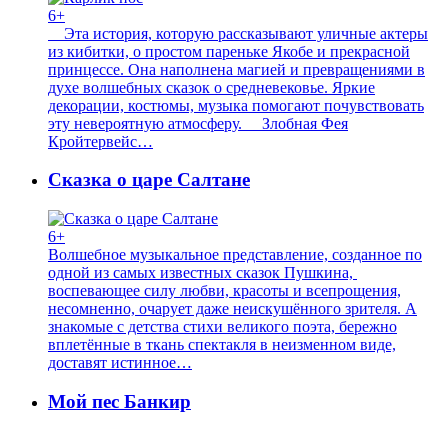
6+
Эта история, которую рассказывают уличные актеры
из кибитки, о простом пареньке Якобе и прекрасной
принцессе. Она наполнена магией и превращениями в
духе волшебных сказок о средневековье. Яркие
декорации, костюмы, музыка помогают почувствовать
эту невероятную атмосферу. Злобная Фея
Кройтервейс…
Сказка о царе Салтане
6+
Волшебное музыкальное представление, созданное по
одной из самых известных сказок Пушкина,
воспевающее силу любви, красоты и всепрощения,
несомненно, очарует даже неискушённого зрителя. А
знакомые с детства стихи великого поэта, бережно
вплетённые в ткань спектакля в неизменном виде,
доставят истинное…
Мой пес Банкир