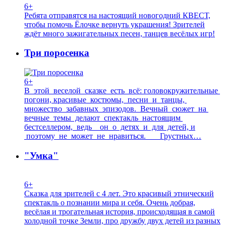
6+
Ребята отправятся на настоящий новогодний КВЕСТ,
чтобы помочь Ёлочке вернуть украшения! Зрителей
ждёт много зажигательных песен, танцев весёлых игр!
Три поросенка
6+
В этой веселой сказке есть всё: головокружительные
погони, красивые костюмы, песни и танцы,
множество забавных эпизодов. Вечный сюжет на
вечные темы делают спектакль настоящим
бестселлером, ведь он о детях и для детей, и
поэтому не может не нравиться. Грустных…
"Умка"
6+
Сказка для зрителей с 4 лет. Это красивый этнический
спектакль о познании мира и себя. Очень добрая,
весёлая и трогательная история, происходящая в самой
холодной точке Земли, про дружбу двух детей из разных