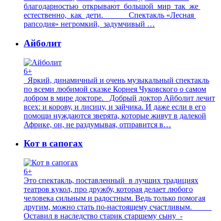
благодарностью открывают большой мир так же
естественно, как дети. Спектакль «Лесная
рапсодия» негромкий, задумчивый …
Айболит
6+
Яркий, динамичный и очень музыкальный спектакль
по всеми любимой сказке Корнея Чуковского о самом
добром в мире докторе. Добрый доктор Айболит лечит
всех: и корову, и лисицу, и зайчика. И даже если в его
помощи нуждаются зверята, которые живут в далекой
Африке, он, не раздумывая, отправится в…
Кот в сапогах
6+
Это спектакль, поставленный в лучших традициях
театров кукол, про дружбу, которая делает любого
человека сильным и радостным. Ведь только помогая
другим, можно стать по-настоящему счастливым.
Оставил в наследство старик старшему сыну -