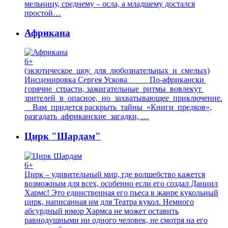
мельницу, среднему – осла, а младшему достался
простой…
Африкана
6+
(экзотическое шоу для любознательных и смелых)
Инсценировка Сергея Ускова По-африкански
горячие страсти, зажигательные ритмы вовлекут
зрителей в опасное, но захватывающее приключение.
Вам придется раскрыть тайны «Книги предков»,
разгадать африканские загадки, …
Цирк "Шардам"
6+
Цирк – удивительный мир, где волшебство кажется
возможным для всех, особенно если его создал Даниил
Хармс! Это единственная его пьеса в жанре кукольный
цирк, написанная им для Театра кукол. Немного
абсурдный юмор Хармса не может оставить
равнодушными ни одного человек, не смотря на его