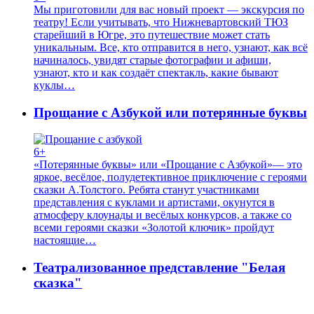
Мы приготовили для вас новый проект — экскурсия по
театру! Если учитывать, что Нижневартовский ТЮЗ
старейший в Югре, это путешествие может стать
уникальным. Все, кто отправится в него, узнают, как всё
начиналось, увидят старые фотографии и афиши,
узнают, кто и как создаёт спектакль, какие бывают
куклы…
Прощание с Азбукой или потерянные буквы
6+
«Потерянные буквы» или «Прощание с Азбукой»— это
яркое, весёлое, полудетективное приключение с героями
сказки А.Толстого. Ребята станут участниками
представления с куклами и артистами, окунутся в
атмосферу клоунады и весёлых конкурсов, а также со
всеми героями сказки «Золотой ключик» пройдут
настоящие…
Театрализованное представление "Белая
сказка"