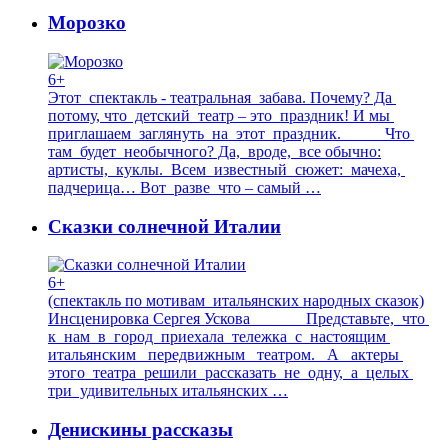
Морозко
6+
Этот спектакль - театральная забава. Почему? Да
потому, что детский театр – это праздник! И мы
приглашаем заглянуть на этот праздник. Что
там будет необычного? Да, вроде, все обычно:
артисты, куклы. Всем известный сюжет: мачеха,
падчерица… Вот разве что – самый …
Сказки солнечной Италии
6+
(спектакль по мотивам итальянских народных сказок)
Инсценировка Сергея Ускова Представьте, что
к нам в город приехала тележка с настоящим
итальянским передвижным театром. А актеры
этого театра решили рассказать не одну, а целых
три удивительных итальянских …
Денискины рассказы