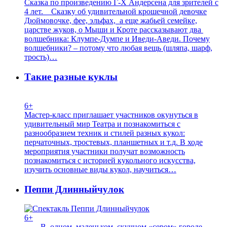
Сказка по произведению Г-Х Андерсена для зрителей с
4 лет. Сказку об удивительной крошечной девочке
Дюймовочке, фее, эльфах, а еще жабьей семейке,
царстве жуков, о Мыши и Кроте рассказывают два
волшебника: Клумпе-Думпе и Иведи-Аведи. Почему
волшебники? – потому что любая вещь (шляпа, шарф,
трость)…
Такие разные куклы
6+
Мастер-класс приглашает участников окунуться в
удивительный мир Театра и познакомиться с
разнообразием техник и стилей разных кукол:
перчаточных, тростевых, планшетных и т.д. В ходе
мероприятия участники получат возможность
познакомиться с историей кукольного искусства,
изучить основные виды кукол, научиться…
Пеппи Длинныйчулок
6+
В одном маленьком скучном «сером» городе