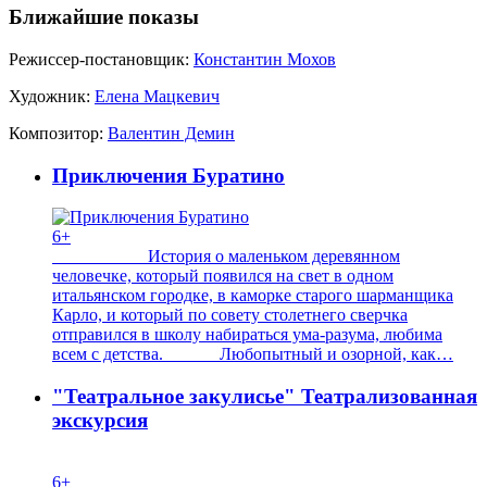
Ближайшие показы
Режиссер-постановщик:
Константин Мохов
Художник:
Елена Мацкевич
Композитор:
Валентин Демин
Приключения Буратино
6+
История о маленьком деревянном
человечке, который появился на свет в одном
итальянском городке, в каморке старого шарманщика
Карло, и который по совету столетнего сверчка
отправился в школу набираться ума-разума, любима
всем с детства. Любопытный и озорной, как…
"Театральное закулисье" Театрализованная
экскурсия
6+