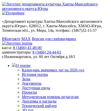
«
Департамент культуры Ханты-Мансийского автономного
округа-Югры
», 628012, г. Ханты-Мансийск, ХМАО-Югра,
Тюменская обл., ул. Мира, 14а, тел/факс: (3467)32-15-57
ВКонтакте
MAX
Версия для слабовидящих
касса:
8 (3466) 41-49-00
администраторы:
8 (3466) 24-44-61
г.Нижневартовск,
ул. 60 лет Октября д.18/1
О театре
Календарь значимых дат на 2026 год
История театра
Залы
Документы
Доступная среда
Проекты
Методическая помощь педагогам
Дипломы и награды
Технический райдер
3D тур