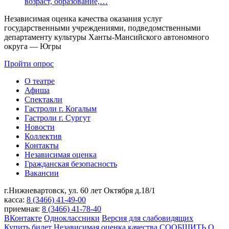
возраст, образование,…
Независимая оценка качества оказания услуг
государственными учреждениями, подведомственными
департаменту культуры Ханты-Мансийского автономного
округа — Югры
Пройти опрос
О театре
Афиша
Спектакли
Гастроли г. Когалым
Гастроли г. Сургут
Новости
Коллектив
Контакты
Независимая оценка
Гражданская безопасность
Вакансии
г.Нижневартовск,
ул. 60 лет Октября д.18/1
касса:
8 (3466) 41-49-00
приемная:
8 (3466) 41-78-40
ВКонтакте
Одноклассники
Версия для слабовидящих
Купить билет
Независимая оценка качества
СООБЩИТЬ О