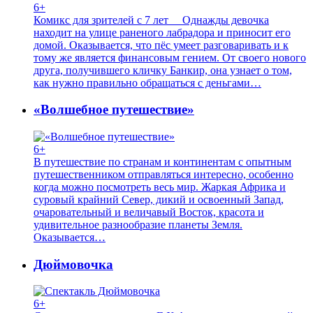
6+
Комикс для зрителей с 7 лет Однажды девочка
находит на улице раненого лабрадора и приносит его
домой. Оказывается, что пёс умеет разговаривать и к
тому же является финансовым гением. От своего нового
друга, получившего кличку Банкир, она узнает о том,
как нужно правильно обращаться с деньгами…
«Волшебное путешествие»
6+
В путешествие по странам и континентам с опытным
путешественником отправляться интересно, особенно
когда можно посмотреть весь мир. Жаркая Африка и
суровый крайний Север, дикий и освоенный Запад,
очаровательный и величавый Восток, красота и
удивительное разнообразие планеты Земля.
Оказывается…
Дюймовочка
6+