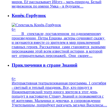
миров. Её рассказывает Ийэтэ – мать-природа. Белый
медвежонок по имени Умка – в будущем…
Конёк-Горбунок
6+
В спектакле, поставленном по одноименному
произведению Петра Ершова, актеры сочиняют сказку
и окунаются вместе со зрителем в мир приключений
главных героев. Рассказчики сами становятся разными
персонажами этой всем известной истории, в которой
нет отрицательных персонажей. Они скорее…
Приключения в стране Знаний
6+
Интерактивная театрализованная программа. 1 сентября
- светлый и теплый праздник. Все, кто придут в
Нижневартовский театр юного зрителя в этот день,
попадут в настоящую Страну Знаний и познакомятся с
её жителями. Мальчики и девочки, в сопровождении
Учительницы, попробуют разгадать загадки Василисы…